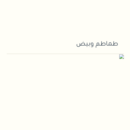
طماطم وبيض